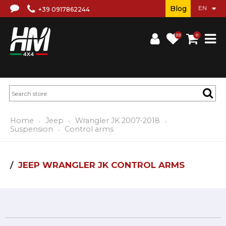
Blog
+39 0917862244
(0)
0
Home
Jeep
Wrangler JK 2007-2018
Suspension
Control arms
JEEP WRANGLER JK CONTROL ARMS