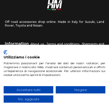
Off road accessories shop online. Made in Italy for Suzuki, Land
Rover, Toyota and Nissan.
Information
About us
Terms and conditions
Shipments and
returns
Privacy
Contact us
Utilizziamo i cookie
HM4X4
Potremmo posizionarli per l'analisi dei dati dei nostri visitatori, per
FAQ
Affiliated workshop
Send us a photo
migliorare il nostro sito Web, mostrare contenuti personalizzati e offrirti
un'esperienza di navigazione eccezionale. Per ulteriori informazioni sui
cookie utilizziamo aprire le impostazioni.
Account
Sign up
Log in
Shopping Cart
Accettare tutti
Negare
No, aggiusta
Copyright 2017 HM4x4 Nuova Luce di Rosa Limuti
|
VAT registration
number 06946260822
|
privacy cookies policy
|
Website made by
BTW Software House - SYS-DAT Group
|
WebDesign
Pandemia