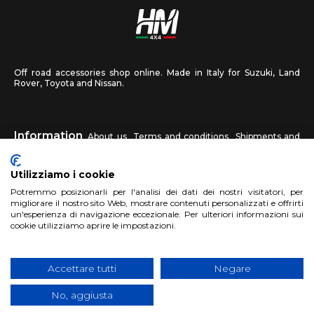
Off road accessories shop online. Made in Italy for Suzuki, Land
Rover, Toyota and Nissan.
Information
About us
Terms and conditions
Shipments and
returns
Privacy
Contact us
Utilizziamo i cookie
HM4X4
Potremmo posizionarli per l'analisi dei dati dei nostri visitatori, per
FAQ
Affiliated workshop
Send us a photo
migliorare il nostro sito Web, mostrare contenuti personalizzati e offrirti
un'esperienza di navigazione eccezionale. Per ulteriori informazioni sui
cookie utilizziamo aprire le impostazioni.
Account
Sign up
Log in
Shopping Cart
Accettare tutti
Negare
No, aggiusta
Copyright 2017 HM4x4 Nuova Luce di Rosa Limuti
|
VAT registration
number 06946260822
|
privacy cookies policy
|
Website made by