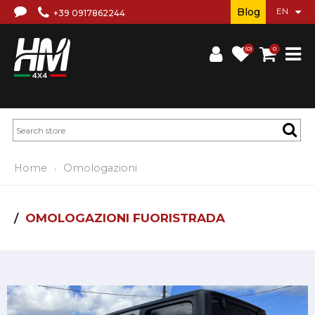
Blog
+39 0917862244
(0)
0
Home
Omologazioni
OMOLOGAZIONI FUORISTRADA