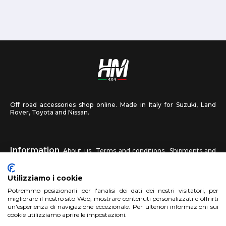
Off road accessories shop online. Made in Italy for Suzuki, Land
Rover, Toyota and Nissan.
Information
About us
Terms and conditions
Shipments and
returns
Privacy
Contact us
Utilizziamo i cookie
HM4X4
Potremmo posizionarli per l'analisi dei dati dei nostri visitatori, per
FAQ
Affiliated workshop
Send us a photo
migliorare il nostro sito Web, mostrare contenuti personalizzati e offrirti
un'esperienza di navigazione eccezionale. Per ulteriori informazioni sui
cookie utilizziamo aprire le impostazioni.
Account
Sign up
Log in
Shopping Cart