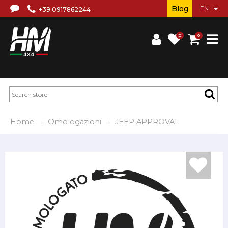
Blog
+39 0917862244
(0)
0
Home
Omologazioni
JEEP APPROVAL