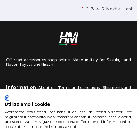
1
2
3
4
5
Next
Last
Off road accessories shop online. Made in Italy for Suzuki, Land
Rover, Toyota and Nissan.
Information
About us
Terms and conditions
Shipments and
returns
Privacy
Contact us
Utilizziamo i cookie
HM4X4
Potremmo posizionarli per l'analisi dei dati dei nostri visitatori, per
FAQ
Affiliated workshop
Send us a photo
migliorare il nostro sito Web, mostrare contenuti personalizzati e offrirti
un'esperienza di navigazione eccezionale. Per ulteriori informazioni sui
cookie utilizziamo aprire le impostazioni.
Account
Sign up
Log in
Shopping Cart