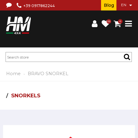
Blog
+39 0917862244
(0)
0
Home
BRAVO SNORKEL
SNORKELS