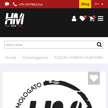
Blog
+39 0917862244
(0)
0
Home
Omologazioni
SUZUKI HOMOLOGATIONS