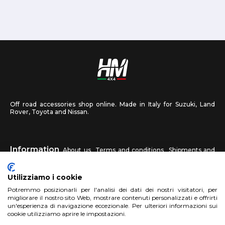
Off road accessories shop online. Made in Italy for Suzuki, Land
Rover, Toyota and Nissan.
Information
About us
Terms and conditions
Shipments and
returns
Privacy
Contact us
Utilizziamo i cookie
HM4X4
Potremmo posizionarli per l'analisi dei dati dei nostri visitatori, per
FAQ
Affiliated workshop
Send us a photo
migliorare il nostro sito Web, mostrare contenuti personalizzati e offrirti
un'esperienza di navigazione eccezionale. Per ulteriori informazioni sui
cookie utilizziamo aprire le impostazioni.
Account
Sign up
Log in
Shopping Cart