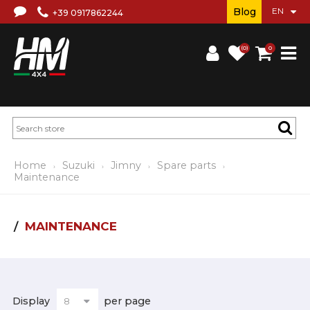
Blog
+39 0917862244
(0)
0
Home
Suzuki
Jimny
Spare parts
Maintenance
MAINTENANCE
Display
per page