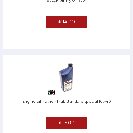
Suzuki Jimny oil filter
€14.00
Engine oil Rothen Multistandard special 10w40
€15.00