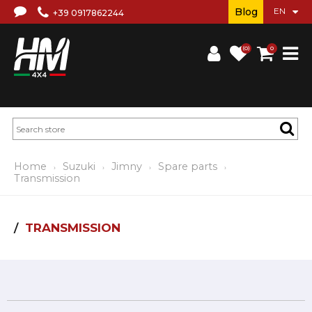
Blog
+39 0917862244
(0)
0
Home
Suzuki
Jimny
Spare parts
Transmission
TRANSMISSION