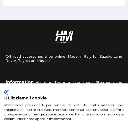
Off road accessories shop online. Made in Italy for Suzuki, Land
Rover, Toyota and Nissan.
Information
About us
Terms and conditions
Shipments and
returns
Privacy
Contact us
Utilizziamo i cookie
HM4X4
Potremmo posizionarli per l'analisi dei dati dei nostri visitatori, per
FAQ
Affiliated workshop
Send us a photo
migliorare il nostro sito Web, mostrare contenuti personalizzati e offrirti
un'esperienza di navigazione eccezionale. Per ulteriori informazioni sui
cookie utilizziamo aprire le impostazioni.
Account
Sign up
Log in
Shopping Cart