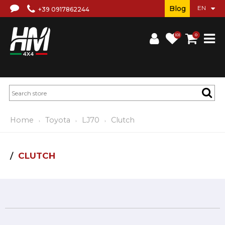
Blog
+39 0917862244
(0)
0
Home
Toyota
LJ70
Clutch
CLUTCH