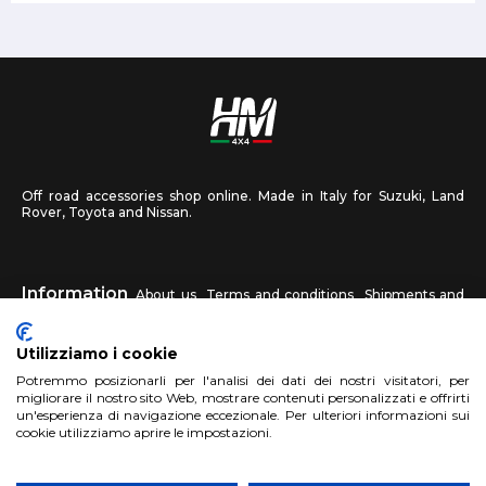
Off road accessories shop online. Made in Italy for Suzuki, Land
Rover, Toyota and Nissan.
Information
About us
Terms and conditions
Shipments and
returns
Privacy
Contact us
Utilizziamo i cookie
HM4X4
Potremmo posizionarli per l'analisi dei dati dei nostri visitatori, per
FAQ
Affiliated workshop
Send us a photo
migliorare il nostro sito Web, mostrare contenuti personalizzati e offrirti
un'esperienza di navigazione eccezionale. Per ulteriori informazioni sui
cookie utilizziamo aprire le impostazioni.
Account
Sign up
Log in
Shopping Cart