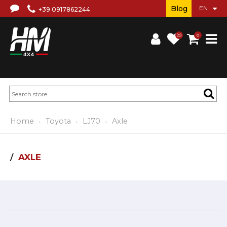
Blog
+39 0917862244
(0)
0
Home
Toyota
LJ70
Axle
AXLE