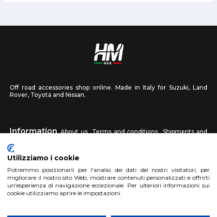
Off road accessories shop online. Made in Italy for Suzuki, Land
Rover, Toyota and Nissan.
Information
About us
Terms and conditions
Shipments and
returns
Privacy
Contact us
Utilizziamo i cookie
HM4X4
Potremmo posizionarli per l'analisi dei dati dei nostri visitatori, per
FAQ
Affiliated workshop
Send us a photo
migliorare il nostro sito Web, mostrare contenuti personalizzati e offrirti
un'esperienza di navigazione eccezionale. Per ulteriori informazioni sui
cookie utilizziamo aprire le impostazioni.
Account
Sign up
Log in
Shopping Cart