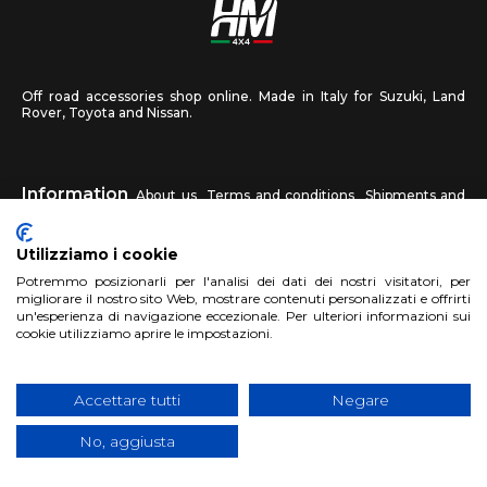
Off road accessories shop online. Made in Italy for Suzuki, Land
Rover, Toyota and Nissan.
Information
About us
Terms and conditions
Shipments and
returns
Privacy
Contact us
Utilizziamo i cookie
HM4X4
Potremmo posizionarli per l'analisi dei dati dei nostri visitatori, per
FAQ
Affiliated workshop
Send us a photo
migliorare il nostro sito Web, mostrare contenuti personalizzati e offrirti
un'esperienza di navigazione eccezionale. Per ulteriori informazioni sui
cookie utilizziamo aprire le impostazioni.
Account
Sign up
Log in
Shopping Cart
Accettare tutti
Negare
No, aggiusta
Copyright 2017 HM4x4 Nuova Luce di Rosa Limuti
|
VAT registration
number 06946260822
|
privacy cookies policy
|
Website made by
BTW Software House - SYS-DAT Group
|
WebDesign
Pandemia