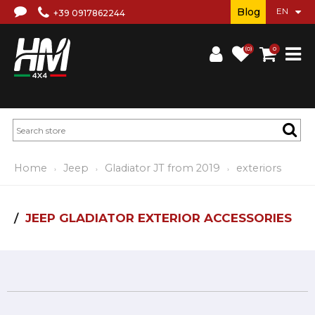
Blog
+39 0917862244
(0)
0
Home
Jeep
Gladiator JT from 2019
exteriors
JEEP GLADIATOR EXTERIOR ACCESSORIES