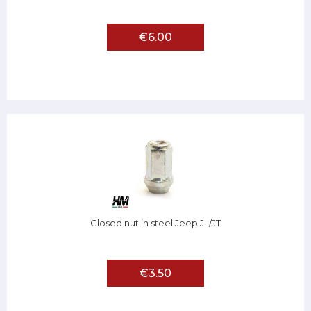
€6.00
Closed nut in steel Jeep JL/JT
€3.50