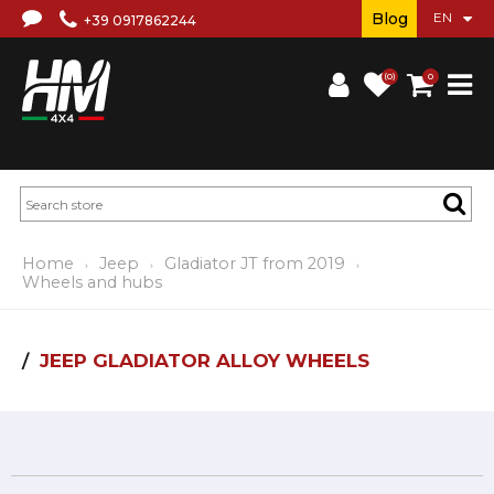
Blog
+39 0917862244
(0)
0
Home
Jeep
Gladiator JT from 2019
Wheels and hubs
JEEP GLADIATOR ALLOY WHEELS