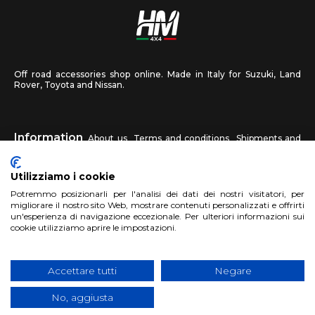
Off road accessories shop online. Made in Italy for Suzuki, Land
Rover, Toyota and Nissan.
Information
About us
Terms and conditions
Shipments and
returns
Privacy
Contact us
Utilizziamo i cookie
HM4X4
Potremmo posizionarli per l'analisi dei dati dei nostri visitatori, per
FAQ
Affiliated workshop
Send us a photo
migliorare il nostro sito Web, mostrare contenuti personalizzati e offrirti
un'esperienza di navigazione eccezionale. Per ulteriori informazioni sui
cookie utilizziamo aprire le impostazioni.
Account
Sign up
Log in
Shopping Cart
Accettare tutti
Negare
No, aggiusta
Copyright 2017 HM4x4 Nuova Luce di Rosa Limuti
|
VAT registration
number 06946260822
|
privacy cookies policy
|
Website made by