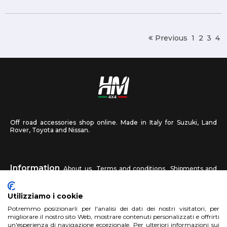
Previous
1
2
3
4
Off road accessories shop online. Made in Italy for Suzuki, Land
Rover, Toyota and Nissan.
Information
About us
Terms and conditions
Shipments and
returns
Privacy
Contact us
Utilizziamo i cookie
HM4X4
Potremmo posizionarli per l'analisi dei dati dei nostri visitatori, per
FAQ
Affiliated workshop
Send us a photo
migliorare il nostro sito Web, mostrare contenuti personalizzati e offrirti
un'esperienza di navigazione eccezionale. Per ulteriori informazioni sui