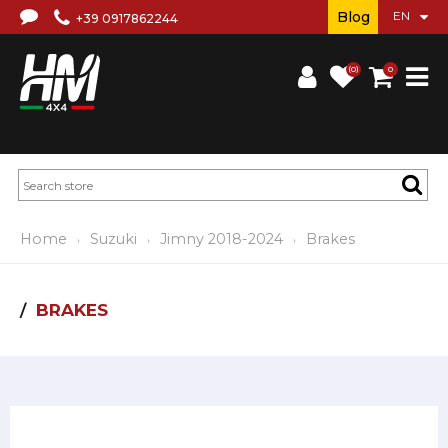
Blog
+39 0917862244
(0)
0
Home
Suzuki
Jimny 2018-2024
Brakes
BRAKES