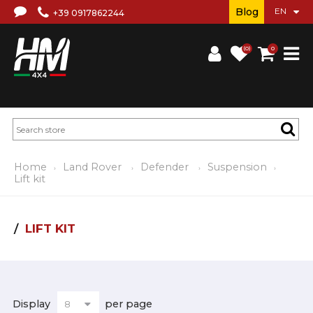
Blog
+39 0917862244
(0)
0
Home
Land Rover
Defender
Suspension
Lift kit
LIFT KIT
Display
per page