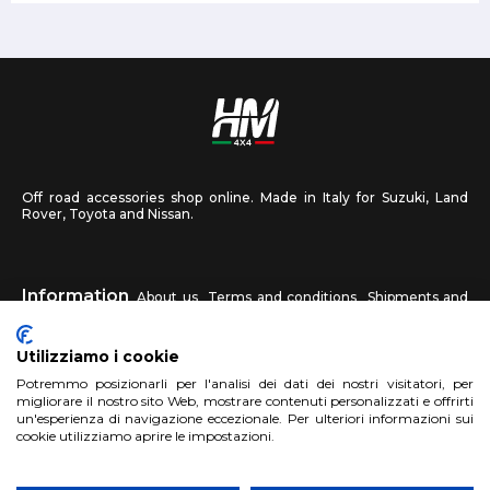
Off road accessories shop online. Made in Italy for Suzuki, Land
Rover, Toyota and Nissan.
Information
About us
Terms and conditions
Shipments and
returns
Privacy
Contact us
Utilizziamo i cookie
HM4X4
Potremmo posizionarli per l'analisi dei dati dei nostri visitatori, per
FAQ
Affiliated workshop
Send us a photo
migliorare il nostro sito Web, mostrare contenuti personalizzati e offrirti
un'esperienza di navigazione eccezionale. Per ulteriori informazioni sui
cookie utilizziamo aprire le impostazioni.
Account
Sign up
Log in
Shopping Cart