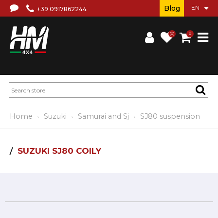
Blog
+39 0917862244
(0)
0
Home
Suzuki
Samurai and Sj
SJ80 suspension
SUZUKI SJ80 COILY