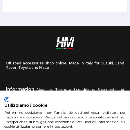
Off road accessories shop online. Made in Italy for Suzuki, Land
Rover, Toyota and Nissan.
Information
About us
Terms and conditions
Shipments and
returns
Privacy
Contact us
Utilizziamo i cookie
HM4X4
Potremmo posizionarli per l'analisi dei dati dei nostri visitatori, per
FAQ
Affiliated workshop
Send us a photo
migliorare il nostro sito Web, mostrare contenuti personalizzati e offrirti
un'esperienza di navigazione eccezionale. Per ulteriori informazioni sui
cookie utilizziamo aprire le impostazioni.
Account
Sign up
Log in
Shopping Cart