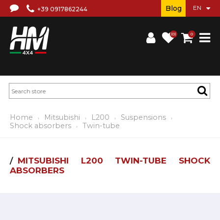
Blog
+39 0917862244
(0)
0
Home
Mitsubishi
L200
Suspensions
Shock absorbers
Twin-tube
MITSUBISHI L200 TWIN-TUBE SHOCK
ABSORBERS