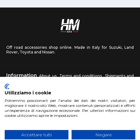
Off road accessories shop online. Made in Italy for Suzuki, Land
Rover, Toyota and Nissan.
Information
About us
Terms and conditions
Shipments and
returns
Privacy
Contact us
Utilizziamo i cookie
HM4X4
Potremmo posizionarli per l'analisi dei dati dei nostri visitatori, per
FAQ
Affiliated workshop
Send us a photo
migliorare il nostro sito Web, mostrare contenuti personalizzati e offrirti
un'esperienza di navigazione eccezionale. Per ulteriori informazioni sui
cookie utilizziamo aprire le impostazioni.
Account
Sign up
Log in
Shopping Cart
Accettare tutti
Negare