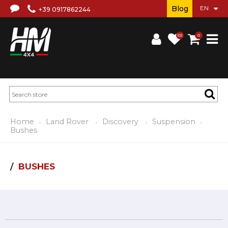
Blog
+39 0917862244
(0)
0
Home
Land Rover
Discovery
Suspension
Bushes
BUSHES