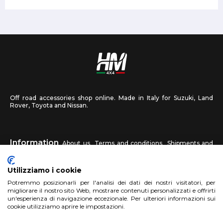
Off road accessories shop online. Made in Italy for Suzuki, Land
Rover, Toyota and Nissan.
Information
About us
Terms and conditions
Shipments and
returns
Privacy
Contact us
Utilizziamo i cookie
HM4X4
Potremmo posizionarli per l'analisi dei dati dei nostri visitatori, per
FAQ
Affiliated workshop
Send us a photo
migliorare il nostro sito Web, mostrare contenuti personalizzati e offrirti
un'esperienza di navigazione eccezionale. Per ulteriori informazioni sui
cookie utilizziamo aprire le impostazioni.
Account
Sign up
Log in
Shopping Cart