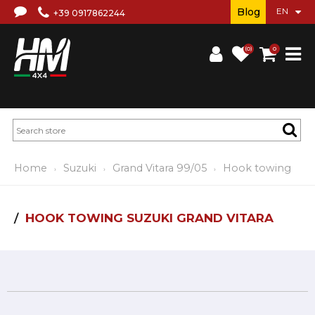
Blog
+39 0917862244
(0)
0
Home
Suzuki
Grand Vitara 99/05
Hook towing
HOOK TOWING SUZUKI GRAND VITARA