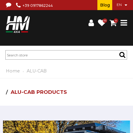
Blog
+39 0917862244
(0)
0
Home
ALU-CAB
ALU-CAB PRODUCTS