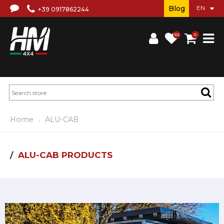
Blog
+39 0917862244
(0)
0
Home
ALU-CAB
ALU-CAB PRODUCTS