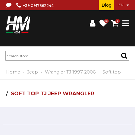
Blog
+39 0917862244
(0)
0
Home
Jeep
Wrangler TJ 1997-2006
Soft top
SOFT TOP TJ JEEP WRANGLER