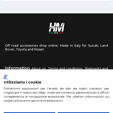
Off road accessories shop online. Made in Italy for Suzuki, Land
Rover, Toyota and Nissan.
Information
About us
Terms and conditions
Shipments and
returns
Privacy
Contact us
Utilizziamo i cookie
HM4X4
Potremmo posizionarli per l'analisi dei dati dei nostri visitatori, per
FAQ
Affiliated workshop
Send us a photo
migliorare il nostro sito Web, mostrare contenuti personalizzati e offrirti
un'esperienza di navigazione eccezionale. Per ulteriori informazioni sui
cookie utilizziamo aprire le impostazioni.
Account
Sign up
Log in
Shopping Cart