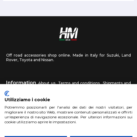
Off road accessories shop online. Made in Italy for Suzuki, Land
Rover, Toyota and Nissan.
Information
About us
Terms and conditions
Shipments and
returns
Privacy
Contact us
Utilizziamo i cookie
HM4X4
Potremmo posizionarli per l'analisi dei dati dei nostri visitatori, per
FAQ
Affiliated workshop
Send us a photo
migliorare il nostro sito Web, mostrare contenuti personalizzati e offrirti
un'esperienza di navigazione eccezionale. Per ulteriori informazioni sui
cookie utilizziamo aprire le impostazioni.
Account
Sign up
Log in
Shopping Cart