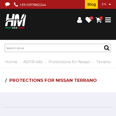
Blog
+39 0917862244
(0)
0
Home
ASFIR 4X4
Protections for Nissan
Terrano
PROTECTIONS FOR NISSAN TERRANO