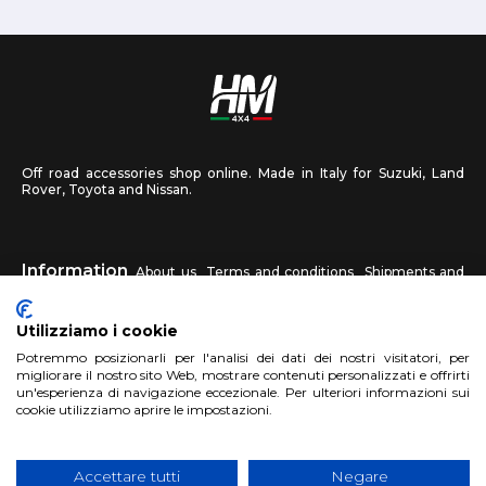
Off road accessories shop online. Made in Italy for Suzuki, Land
Rover, Toyota and Nissan.
Information
About us
Terms and conditions
Shipments and
returns
Privacy
Contact us
Utilizziamo i cookie
HM4X4
Potremmo posizionarli per l'analisi dei dati dei nostri visitatori, per
FAQ
Affiliated workshop
Send us a photo
migliorare il nostro sito Web, mostrare contenuti personalizzati e offrirti
un'esperienza di navigazione eccezionale. Per ulteriori informazioni sui
cookie utilizziamo aprire le impostazioni.
Account
Sign up
Log in
Shopping Cart
Accettare tutti
Negare