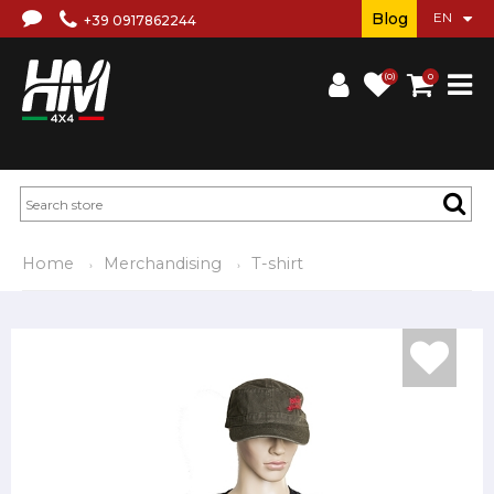
Blog
+39 0917862244
(0)
0
Home
Merchandising
T-shirt