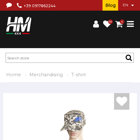
Blog
+39 0917862244
(0)
0
Home
Merchandising
T-shirt