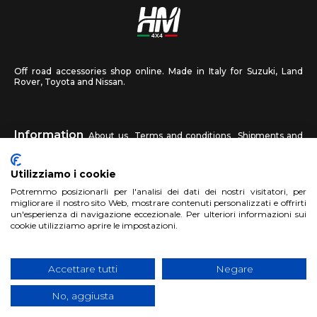
Off road accessories shop online. Made in Italy for Suzuki, Land
Rover, Toyota and Nissan.
Information
About us
Terms and conditions
Shipments and
returns
Privacy
Contact us
Utilizziamo i cookie
HM4X4
Potremmo posizionarli per l'analisi dei dati dei nostri visitatori, per
FAQ
Affiliated workshop
Send us a photo
migliorare il nostro sito Web, mostrare contenuti personalizzati e offrirti
un'esperienza di navigazione eccezionale. Per ulteriori informazioni sui
cookie utilizziamo aprire le impostazioni.
Account
Sign up
Log in
Shopping Cart
Accettare tutti
Negare
No, aggiusta
Copyright 2017 HM4x4 Nuova Luce di Rosa Limuti
|
VAT registration
number 06946260822
|
privacy cookies policy
|
Website made by