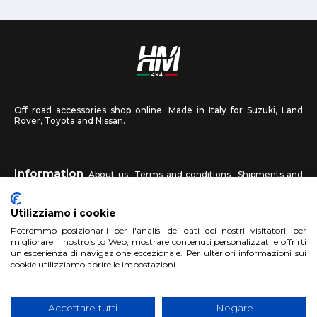
Off road accessories shop online. Made in Italy for Suzuki, Land
Rover, Toyota and Nissan.
Information
About us
Terms and conditions
Shipments and
returns
Privacy
Contact us
Utilizziamo i cookie
HM4X4
Potremmo posizionarli per l'analisi dei dati dei nostri visitatori, per
FAQ
Affiliated workshop
Send us a photo
migliorare il nostro sito Web, mostrare contenuti personalizzati e offrirti
un'esperienza di navigazione eccezionale. Per ulteriori informazioni sui
cookie utilizziamo aprire le impostazioni.
Account
Sign up
Log in
Shopping Cart
Accettare tutti
Negare