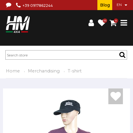
Blog
+39 0917862244
(0)
0
Home
Merchandising
T-shirt