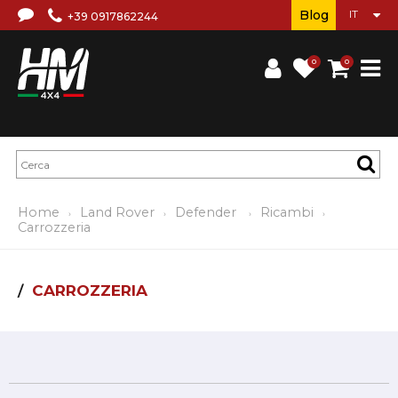
Blog
+39 0917862244
0
0
Home
Land Rover
Defender
Ricambi
Carrozzeria
CARROZZERIA