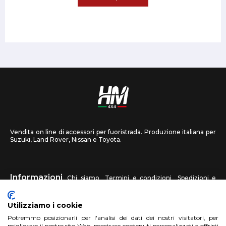
Vendita on line di accessori per fuoristrada. Produzione italiana per
Suzuki, Land Rover, Nissan e Toyota.
Informazioni
Chi siamo
Termini e condizioni
Spedizioni e
recessi
Privacy
Contattaci
Utilizziamo i cookie
HM4X4
Potremmo posizionarli per l'analisi dei dati dei nostri visitatori, per
FAQ
Centri assistenza
Invia una foto
migliorare il nostro sito Web, mostrare contenuti personalizzati e offrirti