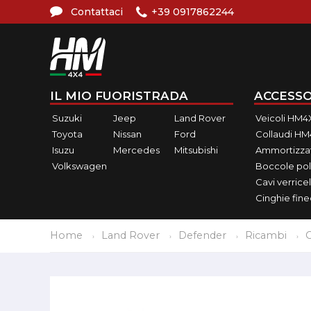
Contattaci
+39 0917862244
IL MIO FUORISTRADA
ACCESSO
Suzuki
Jeep
Land Rover
Veicoli HM4
Toyota
Nissan
Ford
Collaudi H
Isuzu
Mercedes
Mitsubishi
Ammortizzat
Volkswagen
Boccole pol
Cavi verricel
Cinghie fin
Home
Land Rover
Defender
Ricambi
C