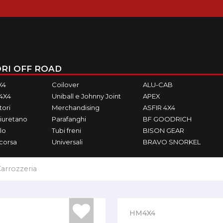
RI OFF ROAD
X4
Coilover
ALU-CAB
M4X4
Uniball e Johnny Joint
APEX
ori
Merchandising
ASFIR 4X4
iuretano
Parafanghi
BF GOODRICH
lo
Tubi freni
BISON GEAR
ecorsa
Universali
BRAVO SNORKEL
arrozzeria
HM4X4