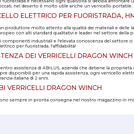
llo fuoristrada è necessario ogni qualvolta si debba affrontare u
occati, nel deserto è molto utile anche un verricello portatile.
CELLO ELETTRICO PER FUORISTRADA,
HM
 produttore molto attento alla qualità dei materiali e delle 
ropeo con alti standard qualitativi e leader nel settore della p
 di componenti industriali e l'elevata conoscenza del settore c
ettrico per fuoristrada, l'affidabilità!
STENZA DEI VERRICELLI DRAGON WINCH È
ntro assistenza di ABILUS, azienda che detiene la proprietà
e disponibili per una rapida assistenza, ogni verricello elett
anzia italiana di 2 anni.
BI VERRICELLI
DRAGON WINCH
 sono sempre in pronta consegna nel nostro magazzino in mod