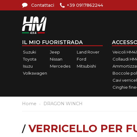
Contattaci
+39 0917862244
IL MIO FUORISTRADA
ACCESSO
Suzuki
Jeep
Land Rover
Veicoli HM4
Toyota
Nissan
Ford
Collaudi H
Isuzu
Mercedes
Mitsubishi
Ammortizzat
Volkswagen
Boccole pol
Cavi verricel
Cinghie fin
Home
DRAGON WINCH
VERRICELLO PER 