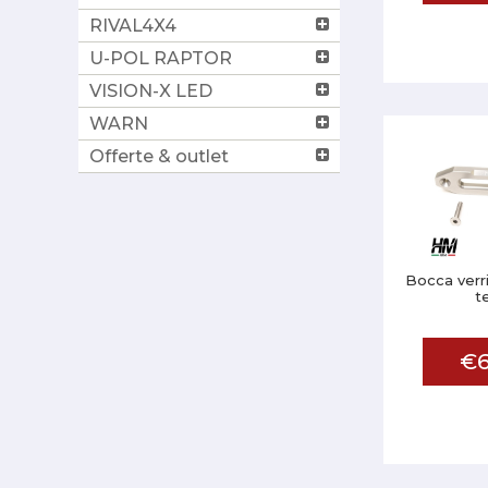
RIVAL4X4
U-POL RAPTOR
VISION-X LED
WARN
Offerte & outlet
Bocca verri
t
€6