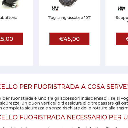
abatteria
Taglia ingrassabile 10T
Suppo
5,00
€45,00
CELLO PER FUORISTRADA A COSA SERVE
llo per fuoristrada è uno tra gli accessori indispensabili se si 
icurezza, un buon verricello ti assicura di oltrepassare gli ost
n completa sicurezza e senza rischiare delle rotture alla tras
CELLO FUORISTRADA NECESSARIO PER U