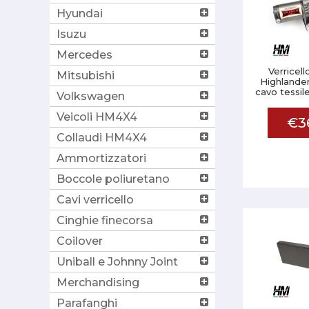
Hyundai
Isuzu
Mercedes
Verricell
Mitsubishi
Highlande
cavo tessil
Volkswagen
Veicoli HM4X4
€3
Collaudi HM4X4
Ammortizzatori
Boccole poliuretano
Cavi verricello
Cinghie finecorsa
Coilover
Uniball e Johnny Joint
Merchandising
Parafanghi