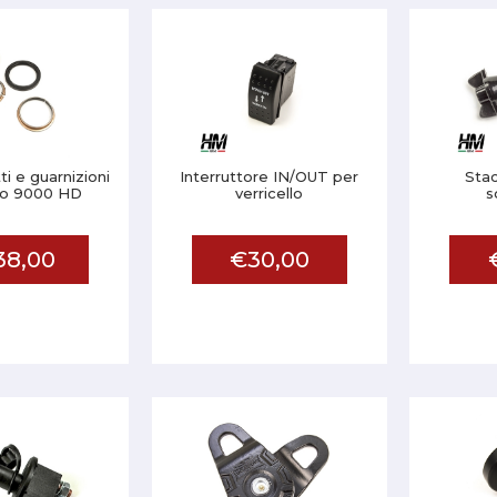
ti e guarnizioni
Interruttore IN/OUT per
Stac
llo 9000 HD
verricello
s
38,00
€30,00