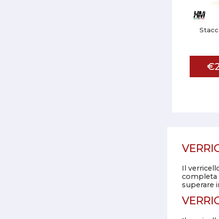
Stacc
€2
VERRI
Il verrice
completa s
superare i
VERRI