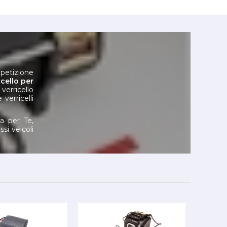
mpetizione
icello per
verricello
 verricelli
a per Te,
ssi veicoli