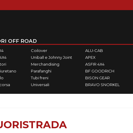
RI OFF ROAD
X4
Coilover
ALU-CAB
M4X4
Uniball e Johnny Joint
APEX
ori
Merchandising
ASFIR 4X4
iuretano
Parafanghi
BF GOODRICH
lo
Tubi freni
BISON GEAR
ecorsa
Universali
BRAVO SNORKEL
FUORISTRADA