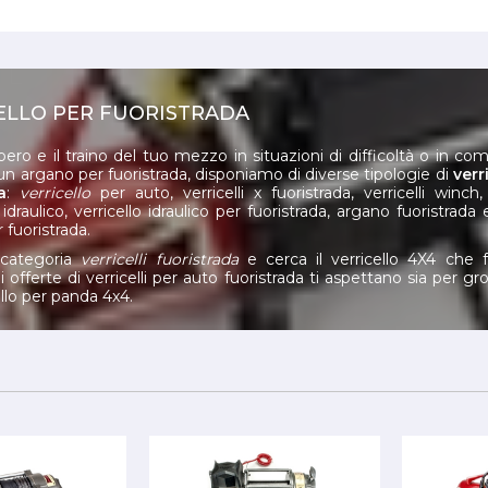
ELLO PER FUORISTRADA
pero e il traino del tuo mezzo in situazioni di difficoltà o in co
un argano per fuoristrada, disponiamo di diverse tipologie di
verr
a
:
verricello
per auto, verricelli x fuoristrada, verricelli winch, 
 idraulico, verricello idraulico per fuoristrada, argano fuoristrada e
r fuoristrada.
 categoria
verricelli fuoristrada
e cerca il verricello 4X4 che f
i offerte di verricelli per auto fuoristrada ti aspettano sia per gro
llo per panda 4x4.