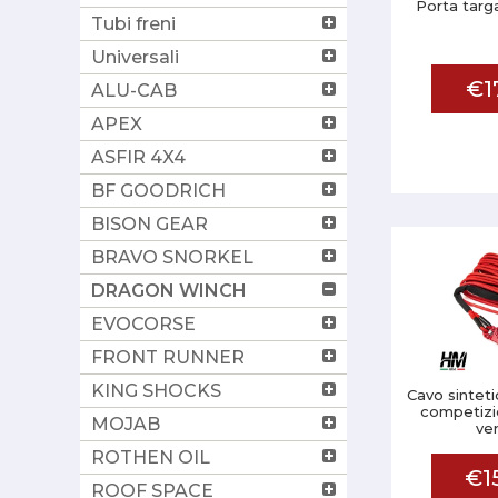
Porta targ
Tubi freni
Universali
€1
ALU-CAB
APEX
ASFIR 4X4
BF GOODRICH
BISON GEAR
BRAVO SNORKEL
DRAGON WINCH
EVOCORSE
FRONT RUNNER
KING SHOCKS
Cavo sintet
competiz
MOJAB
ver
ROTHEN OIL
€1
ROOF SPACE