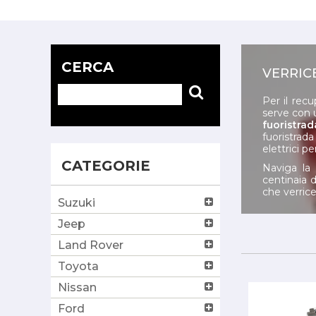
CERCA
VERRIC
Per il recu
serve con 
fuoristrad
fuoristrada
elettrici pe
CATEGORIE
Naviga la
centinaia d
che verrice
Suzuki
Jeep
Land Rover
Toyota
Nissan
Ford