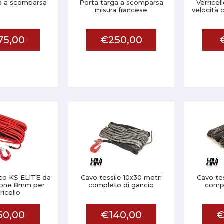
a a scomparsa
Porta targa a scomparsa
Verricel
misura francese
velocità 
75,00
€250,00
ico KS ELITE da
Cavo tessile 10x30 metri
Cavo te
ione 8mm per
completo di gancio
compl
ricello
50,00
€140,00
€