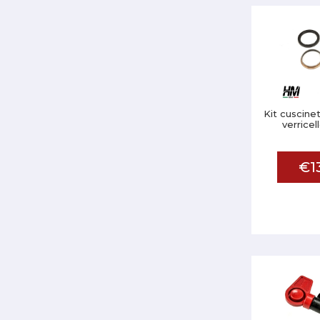
Kit cuscinet
verrice
€1