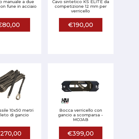
lo manuale a due
Cavo sintetico KS ELITE da
con fune in acciaio
competizione 12 mm per
verricello
€80,00
€190,00
ssile 10x50 metri
Bocca verricello con
eto di gancio
gancio a scomparsa -
MOJAB
270,00
€399,00