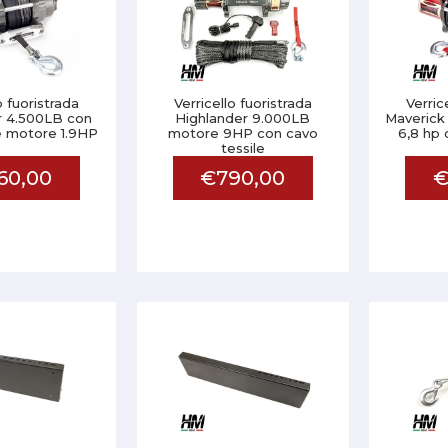
o fuoristrada
Verricello fuoristrada
Verric
r 4.500LB con
Highlander 9.000LB
Maverick
e motore 1.9HP
motore 9HP con cavo
6,8 hp 
tessile
60,00
€790,00
€