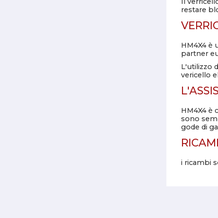
Il verrice
restare bl
VERRI
HM4X4 è un
partner eu
L'utilizzo
vericello el
L'ASSI
HM4X4 è ce
sono sempr
gode di gar
RICAM
i ricambi