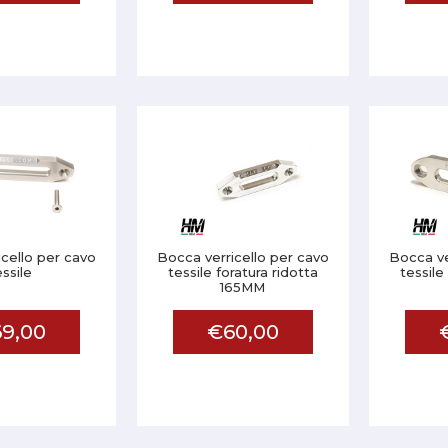
cello per cavo
Bocca verricello per cavo
Bocca ve
essile
tessile foratura ridotta
tessile
165MM
9,00
€60,00