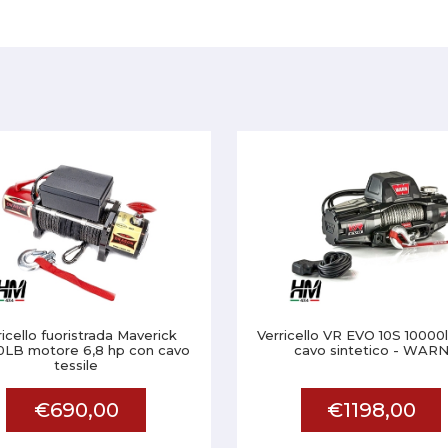
ricello fuoristrada Maverick
Verricello VR EVO 10S 10000
0LB motore 6,8 hp con cavo
cavo sintetico - WAR
tessile
€690,00
€1198,00