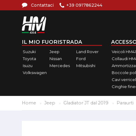
Contattaci
+39 0917862244
IL MIO FUORISTRADA
ACCESSO
Suzuki
Jeep
Land Rover
Veicoli HM4
Toyota
Nissan
Ford
Collaudi H
Isuzu
Mercedes
Mitsubishi
Ammortizzat
Volkswagen
Boccole pol
Cavi verricel
Cinghie fin
Home
Jeep
Gladiator JT dal 2019
Paraurti