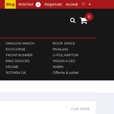
Blog
Wishlist
Registrati
Accedi
0
0
DRAGON WINCH
ROOF SPACE
EVOCORSE
RIVAL4X4
FRONT RUNNER
U-POL RAPTOR
KING SHOCKS
VISION-X LED
MOJAB
WARN
ROTHEN OIL
Offerte & outlet
Cod. 5906