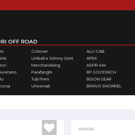
RI OFF ROAD
X4
Coilover
ALU-CAB
M4X4
Uniball e Johnny Joint
APEX
ori
Merchandising
ASFIR 4X4
iuretano
Parafanghi
BF GOODRICH
lo
Tubi freni
BISON GEAR
ecorsa
Universali
BRAVO SNORKEL
HM4X4