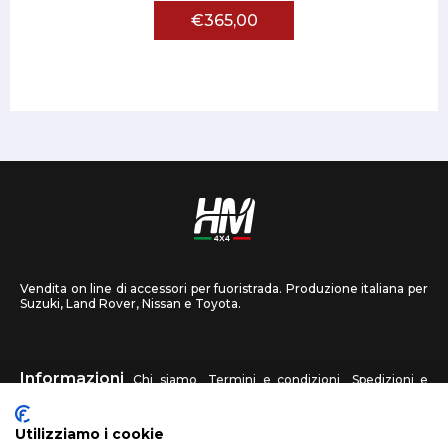
€365,00
Vendita on line di accessori per fuoristrada. Produzione italiana per
Suzuki, Land Rover, Nissan e Toyota.
Informazioni
Chi siamo
Termini e condizioni
Spedizioni e
recessi
Privacy
Contattaci
Utilizziamo i cookie