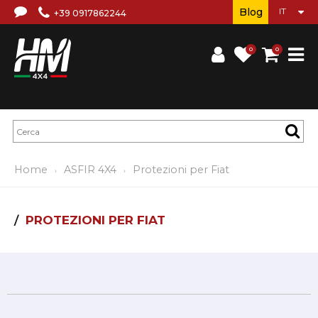
Blog
+39 0917862244
0
0
Home
ASFIR 4X4
Protezioni per Fiat
PROTEZIONI PER FIAT