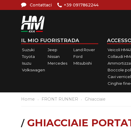
Contattaci
+39 0917862244
IL MIO FUORISTRADA
ACCESSO
Suzuki
Jeep
Land Rover
Veicoli HM4
Toyota
Nissan
Ford
Collaudi H
Isuzu
Mercedes
Mitsubishi
Ammortizzat
Volkswagen
Boccole pol
Cavi verricel
Cinghie fin
Home
FRONT RUNNER
Ghiacciaie
GHIACCIAIE PORTAT