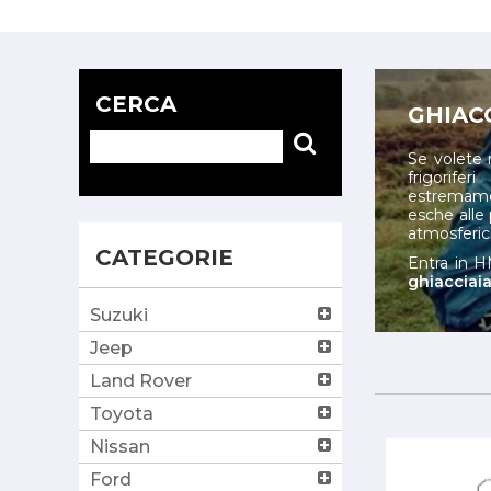
CERCA
GHIAC
Se volete r
frigorife
estremamen
esche alle 
atmosferic
CATEGORIE
Entra in H
ghiacciaia
Suzuki
Jeep
Land Rover
Toyota
Nissan
Ford