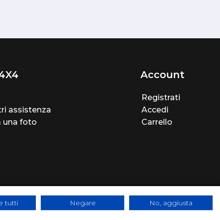
4X4
Account
Registrati
ri assistenza
Accedi
a una foto
Carrello
 tutti
Negare
No, aggiusta