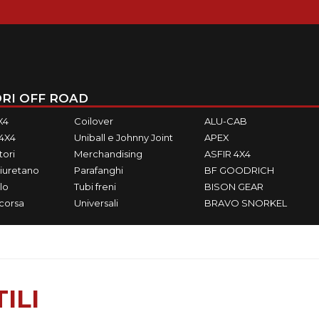
RI OFF ROAD
X4
Coilover
ALU-CAB
M4X4
Uniball e Johnny Joint
APEX
ori
Merchandising
ASFIR 4X4
iuretano
Parafanghi
BF GOODRICH
lo
Tubi freni
BISON GEAR
ecorsa
Universali
BRAVO SNORKEL
ILI