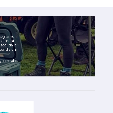
sigliamo i
solamento
sco, dalle
condizioni
azie alla