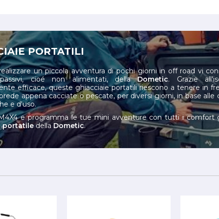
CIAIE PORTATILI
ealizzare un piccola avventura di pochi giorni in off road vi con
ri passivi, cioé non alimentati, della
Dometic
. Grazie all'i
te efficace, queste ghiacciaie portatili riescono a tenere in fre
prede appena cacciate o pescate, per diversi giorni, in base alle 
he e d'uso.
M4X4 e programma le tue mini avventure con tutti i comfort gr
 portatile
della
Dometic
.