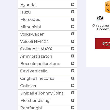
Hyundai
Isuzu
Mercedes
Ghiacciaia 
Mitsubishi
Dometic
Volkswagen
Veicoli HM4X4
€2
Collaudi HM4X4
Ammortizzatori
Boccole poliuretano
Cavi verricello
Cinghie finecorsa
Coilover
Uniball e Johnny Joint
Merchandising
Parafanghi