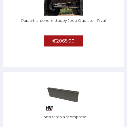
Paraurti anteriore stubby Jeep Gladiator- Rival
€2065,00
Porta targa a scomparsa