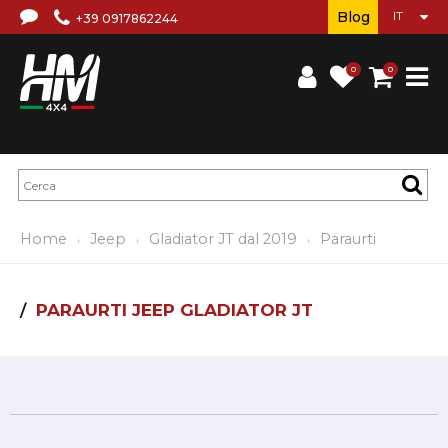
Blog
+39 0917862244
0
0
Home
Jeep
Gladiator JT dal 2019
Paraurti
PARAURTI JEEP GLADIATOR JT