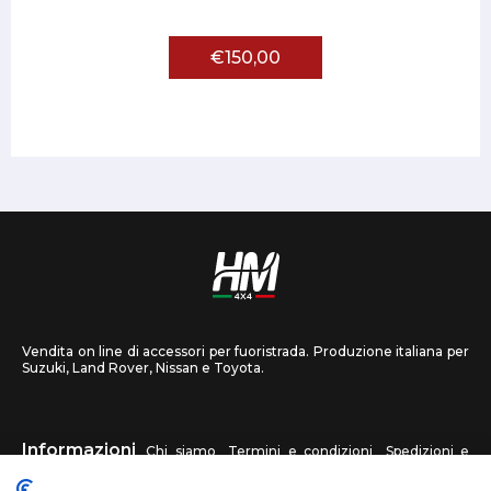
€150,00
Vendita on line di accessori per fuoristrada. Produzione italiana per
Suzuki, Land Rover, Nissan e Toyota.
Informazioni
Chi siamo
Termini e condizioni
Spedizioni e
recessi
Privacy
Contattaci