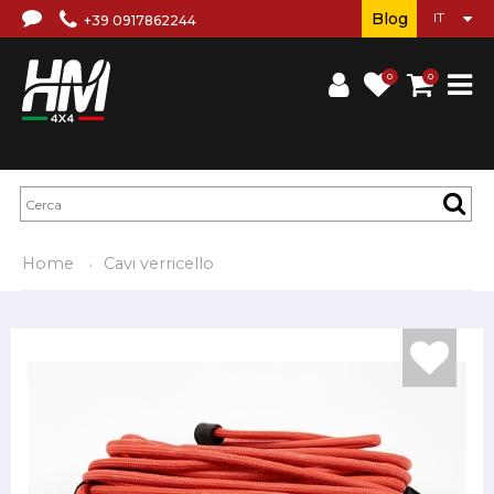
Blog
+39 0917862244
0
0
Home
Cavi verricello