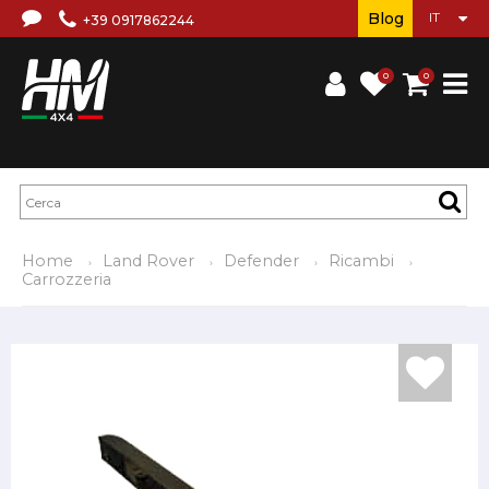
Blog
+39 0917862244
0
0
Home
Land Rover
Defender
Ricambi
Carrozzeria