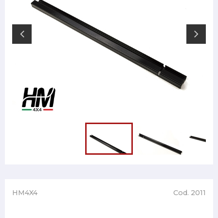
HM4X4
Cod. 2011