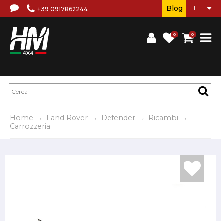
Blog
+39 0917862244
0
0
Home
Land Rover
Defender
Ricambi
Carrozzeria