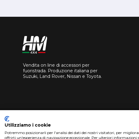
Vendita on line di accessori per
fuoristrada. Produzione italiana per
Suzuki, Land Rover, Nissan e Toyota.
Utilizziamo i cookie
Potremmo posizionarli per l'analisi dei dati dei nostri visitatori, per miglior
offrirti un'esperienza di navigazione eccezionale. Per ulteriori informazioni 