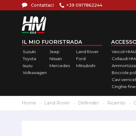
Contattaci
+39 0917862244
IL MIO FUORISTRADA
ACCESSO
Suzuki
Jeep
Land Rover
Veicoli HM4
Toyota
Nissan
Ford
Collaudi H
Isuzu
Mercedes
Mitsubishi
Ammortizzat
Volkswagen
Boccole pol
Cavi verricel
Cinghie fin
Home
Land Rover
Defender
Ricambi
C