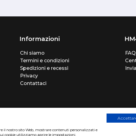
Informazioni
HM
Chi siamo
FAQ
Termini e condizioni
Cent
Spedizioni e recessi
Invi
Privacy
Contattaci
Accettare
are il nostro sito Web, mostrare contenuti personalizzati e
sui cookie utilizziamo aprire le impostazioni.