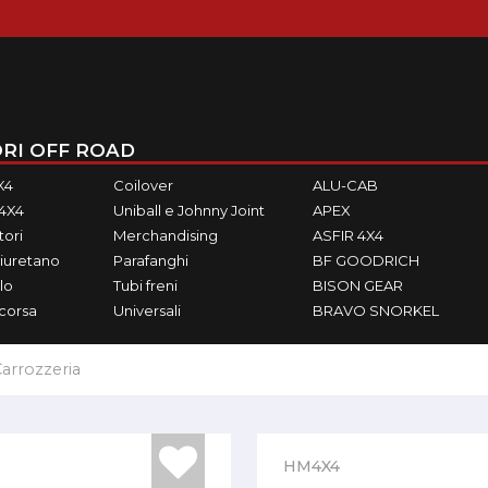
RI OFF ROAD
X4
Coilover
ALU-CAB
M4X4
Uniball e Johnny Joint
APEX
ori
Merchandising
ASFIR 4X4
iuretano
Parafanghi
BF GOODRICH
lo
Tubi freni
BISON GEAR
ecorsa
Universali
BRAVO SNORKEL
arrozzeria
HM4X4