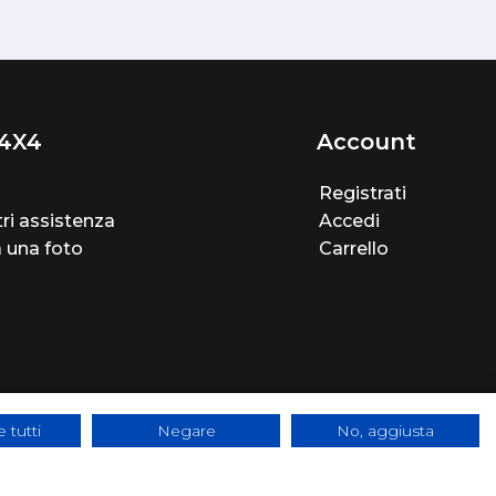
4X4
Account
Registrati
ri assistenza
Accedi
a una foto
Carrello
 tutti
Negare
No, aggiusta