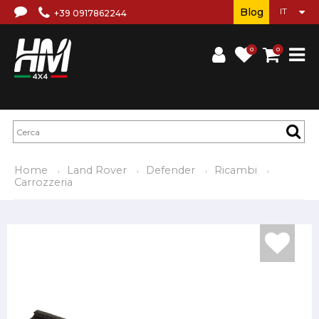
Blog
+39 0917862244
0
0
Home
Land Rover
Defender
Ricambi
Carrozzeria