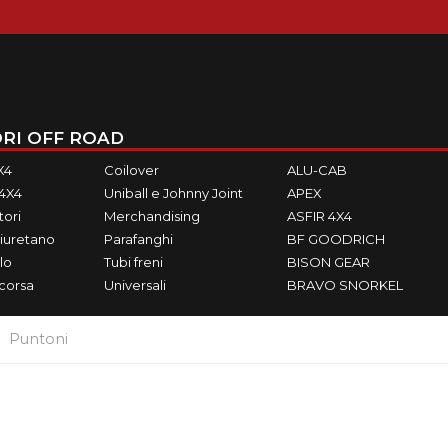
RI OFF ROAD
X4
Coilover
ALU-CAB
M4X4
Uniball e Johnny Joint
APEX
ori
Merchandising
ASFIR 4X4
iuretano
Parafanghi
BF GOODRICH
lo
Tubi freni
BISON GEAR
ecorsa
Universali
BRAVO SNORKEL
Puntoni