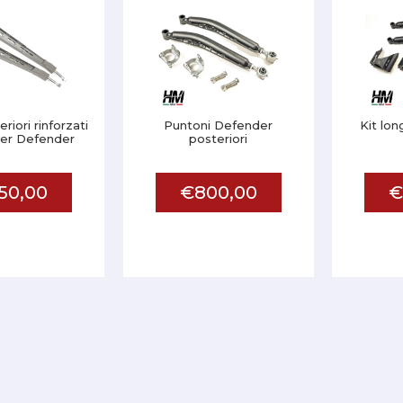
riori rinforzati
Puntoni Defender
Kit lo
er Defender
posteriori
50,00
€800,00
€