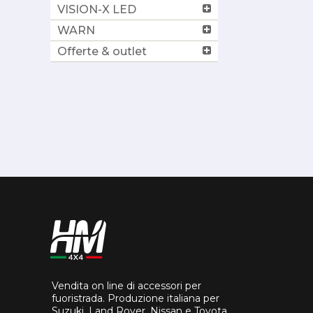
VISION-X LED
WARN
Offerte & outlet
Vendita on line di accessori per
fuoristrada. Produzione italiana per
Suzuki, Land Rover, Nissan e Toyota.