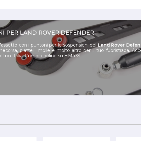
I PER LAND ROVER DEFENDER
'assetto con i puntoni per le sospensioni del
Land Rover Defen
necorsa, piattelli molle e molto altro per il tuo fuoristrada. Acc
otti in Italia. Compra online su HM4X4.