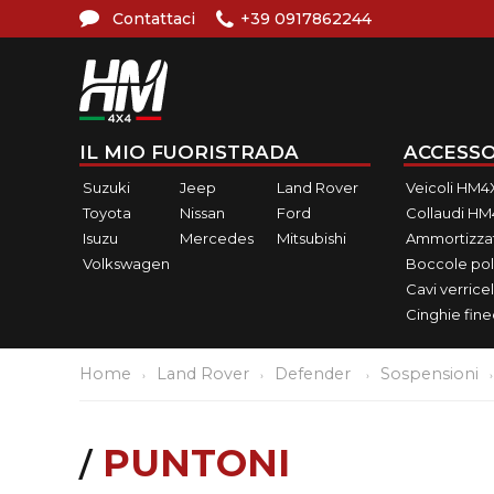
Contattaci
+39 0917862244
IL MIO FUORISTRADA
ACCESSO
Suzuki
Jeep
Land Rover
Veicoli HM4
Toyota
Nissan
Ford
Collaudi H
Isuzu
Mercedes
Mitsubishi
Ammortizzat
Volkswagen
Boccole pol
Cavi verricel
Cinghie fin
Home
Land Rover
Defender
Sospensioni
PUNTONI