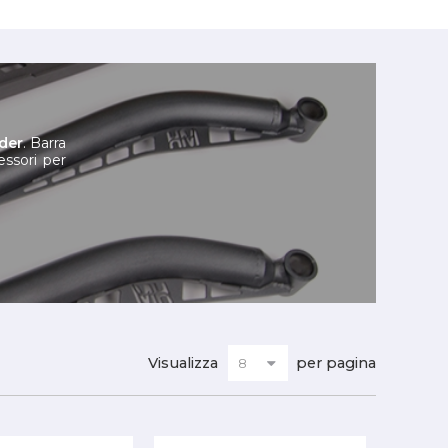
der
. Barra
essori per
Visualizza
per pagina