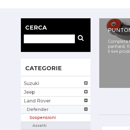
CERCA
PUNTON
Completa l
panhard, fi
il 4x4 prod
CATEGORIE
Suzuki
Jeep
Land Rover
Defender
Sospensioni
Assetti