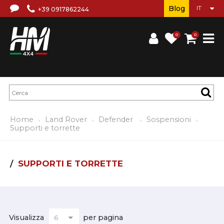
Blog
+39 0917862244
0
0
Home
Land Rover
Defender
Sospensioni
Supporti e torrette
SUPPORTI E TORRETTE
Visualizza
per pagina