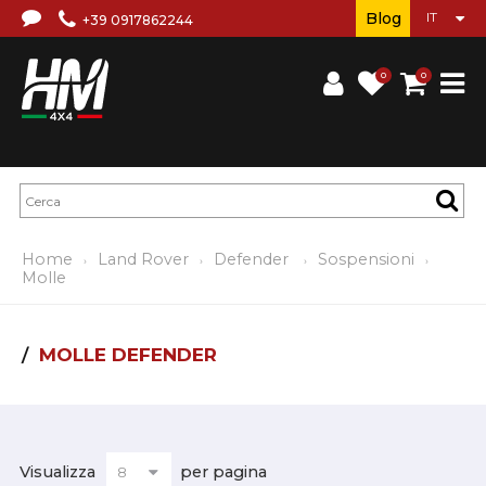
Blog
+39 0917862244
0
0
Home
Land Rover
Defender
Sospensioni
Molle
MOLLE DEFENDER
Visualizza
per pagina