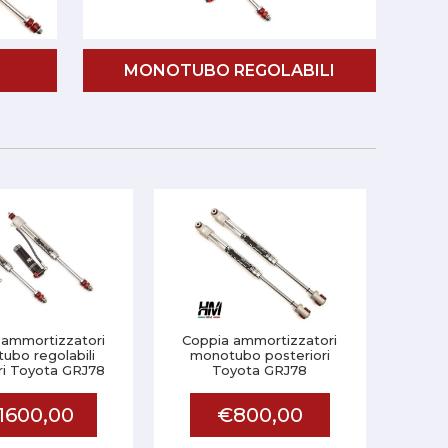
MONOTUBO REGOLABILI
 ammortizzatori
Coppia ammortizzatori
ubo regolabili
monotubo posteriori
ri Toyota GRJ78
Toyota GRJ78
1600,00
€800,00