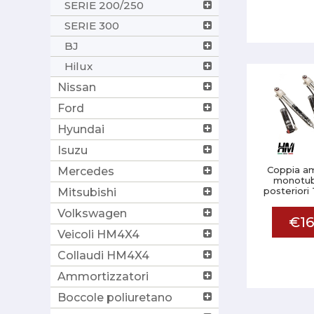
SERIE 200/250
SERIE 300
BJ
Hilux
Nissan
Ford
Hyundai
Isuzu
Coppia am
Mercedes
monotubo
posteriori
Mitsubishi
Volkswagen
€16
Veicoli HM4X4
Collaudi HM4X4
Ammortizzatori
Boccole poliuretano