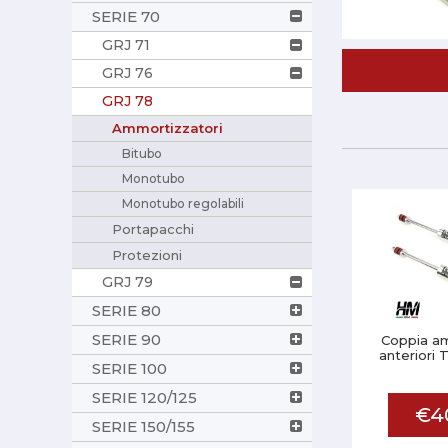
SERIE 70
GRJ 71
GRJ 76
GRJ 78
Ammortizzatori
Bitubo
Monotubo
Monotubo regolabili
Portapacchi
Protezioni
GRJ 79
SERIE 80
SERIE 90
Coppia am
anteriori 
SERIE 100
SERIE 120/125
€4
SERIE 150/155