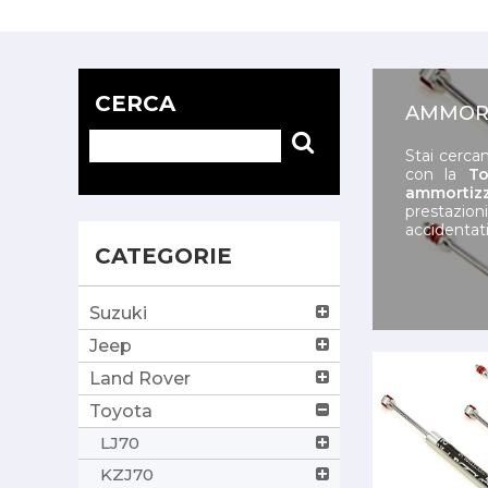
CERCA
AMMORT
Stai cercan
con la
T
ammortizz
prestazion
accidentati
CATEGORIE
Suzuki
Jeep
Land Rover
Toyota
LJ70
KZJ70