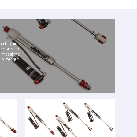
a di guida
ezione di
e massime
 o terreni