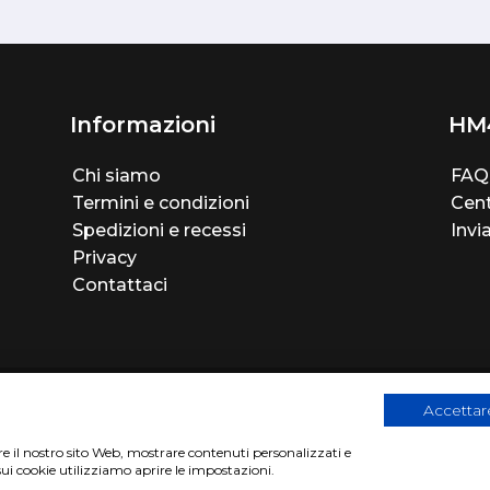
Informazioni
HM
Chi siamo
FAQ
Termini e condizioni
Cent
Spedizioni e recessi
Invi
Privacy
Contattaci
Accettare
are il nostro sito Web, mostrare contenuti personalizzati e
sui cookie utilizziamo aprire le impostazioni.
2
|
Privacy Cookies Policy
|
Sito realizzato da
BTW Software Hous