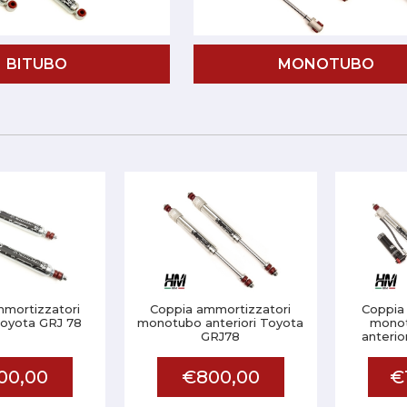
BITUBO
MONOTUBO
mortizzatori
Coppia ammortizzatori
Coppia
Toyota GRJ 78
monotubo anteriori Toyota
monot
GRJ78
anterio
00,00
€800,00
€