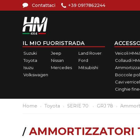
Contattaci
+39 0917862244
IL MIO FUORISTRADA
ACCESSO
Suzuki
Jeep
Land Rover
Veicoli HM4
Toyota
Nissan
Ford
Collaudi H
Isuzu
Mercedes
Mitsubishi
Ammortizzat
Volkswagen
Boccole pol
Cavi verricel
Cinghie fin
Home
Toyota
SERIE 70
GRJ 78
Ammorti
AMMORTIZZATORI 