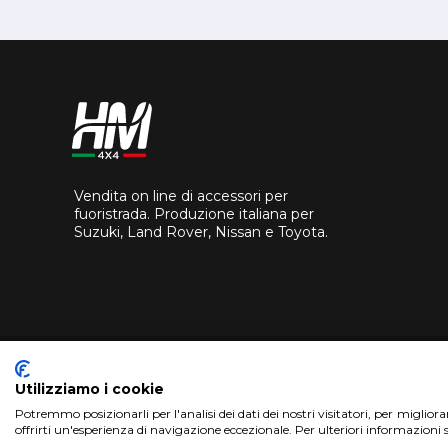
Vendita on line di accessori per
fuoristrada. Produzione italiana per
Suzuki, Land Rover, Nissan e Toyota.
Utilizziamo i cookie
Potremmo posizionarli per l'analisi dei dati dei nostri visitatori, per miglior
offrirti un'esperienza di navigazione eccezionale. Per ulteriori informazioni 
Copyright 2018 HM4X4 FACTO S.R.L.
|
P.Iva 0694626082