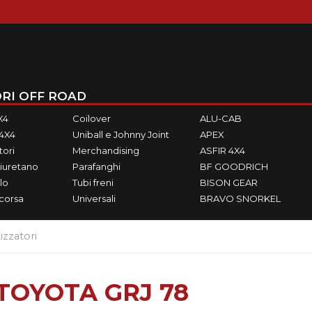
RI OFF ROAD
X4
Coilover
ALU-CAB
M4X4
Uniball e Johnny Joint
APEX
ori
Merchandising
ASFIR 4X4
iuretano
Parafanghi
BF GOODRICH
lo
Tubi freni
BISON GEAR
ecorsa
Universali
BRAVO SNORKEL
zzatori
TOYOTA GRJ 78