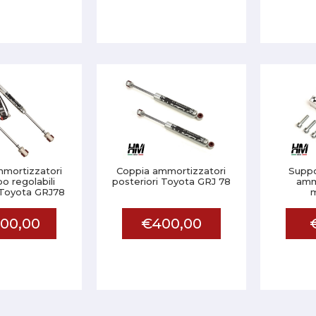
mortizzatori
Coppia ammortizzatori
Suppo
 regolabili
posteriori Toyota GRJ 78
amm
 Toyota GRJ78
00,00
€400,00