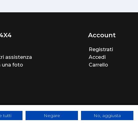
4X4
Account
Registrati
ri assistenza
Accedi
a una foto
Carrello
 tutti
Negare
No, aggiusta
e - SYS-DAT Group
|
WebDesign
Pandemia