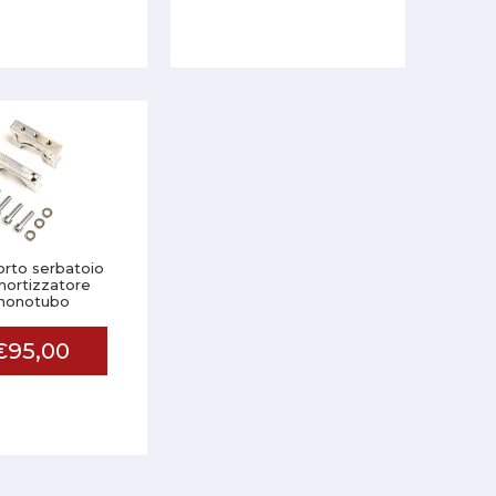
rto serbatoio
ortizzatore
monotubo
€95,00