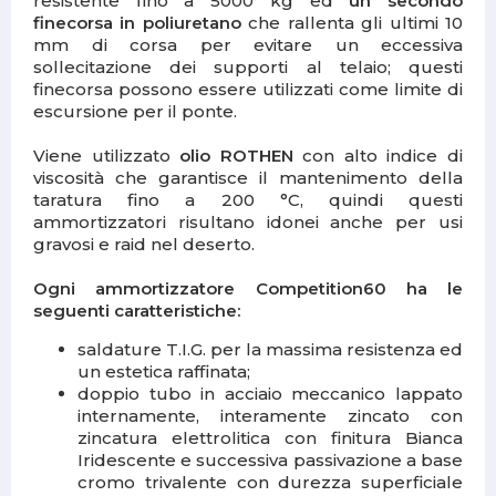
resistente fino a 5000 kg ed
un
secondo
finecorsa
in poliuretano
che rallenta gli ultimi 10
mm di corsa per evitare un eccessiva
sollecitazione dei supporti al telaio; questi
finecorsa possono essere utilizzati come limite di
escursione per il ponte.
Viene utilizzato
olio ROTHEN
con alto indice di
viscosità che garantisce il mantenimento della
taratura fino a 200 °C, quindi questi
ammortizzatori risultano idonei anche per usi
gravosi e raid nel deserto.
Ogni ammortizzatore Competition60 ha le
seguenti caratteristiche:
saldature T.I.G. per la massima resistenza ed
un estetica raffinata;
doppio tubo in acciaio meccanico lappato
internamente, interamente zincato con
zincatura elettrolitica con finitura Bianca
Iridescente e successiva passivazione a base
cromo trivalente con durezza superficiale