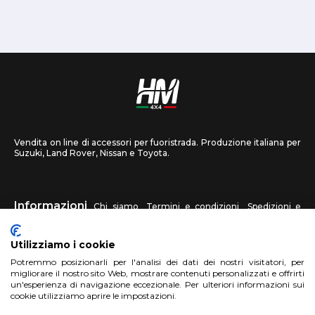
Vendita on line di accessori per fuoristrada. Produzione italiana per
Suzuki, Land Rover, Nissan e Toyota.
Informazioni
Chi siamo
Termini e condizioni
Spedizioni e
recessi
Privacy
Contattaci
Utilizziamo i cookie
HM4X4
Potremmo posizionarli per l'analisi dei dati dei nostri visitatori, per
FAQ
Centri assistenza
Invia una foto
migliorare il nostro sito Web, mostrare contenuti personalizzati e offrirti
un'esperienza di navigazione eccezionale. Per ulteriori informazioni sui
cookie utilizziamo aprire le impostazioni.
Account
Registrati
Accedi
Carrello