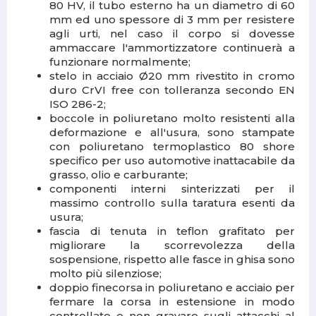
80 HV, il tubo esterno ha un diametro di 60
mm ed uno spessore di 3 mm per resistere
agli urti, nel caso il corpo si dovesse
ammaccare l'ammortizzatore continuerà a
funzionare normalmente;
stelo in acciaio Ø20 mm rivestito in cromo
duro CrVI free con tolleranza secondo EN
ISO 286-2;
boccole in poliuretano molto resistenti alla
deformazione e all'usura, sono stampate
con poliuretano termoplastico 80 shore
specifico per uso automotive inattacabile da
grasso, olio e carburante;
componenti interni sinterizzati per il
massimo controllo sulla taratura esenti da
usura;
fascia di tenuta in teflon grafitato per
migliorare la scorrevolezza della
sospensione, rispetto alle fasce in ghisa sono
molto più silenziose;
doppio finecorsa in poliuretano e acciaio per
fermare la corsa in estensione in modo
controllato e non gravare sugli attacchi al