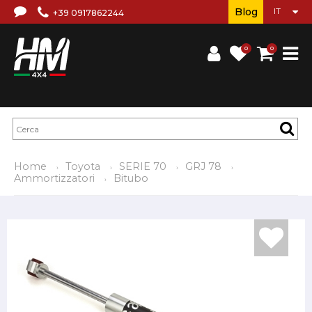
Blog
+39 0917862244
0
0
Home
Toyota
SERIE 70
GRJ 78
Ammortizzatori
Bitubo