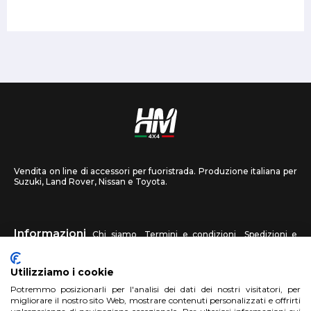
Vendita on line di accessori per fuoristrada. Produzione italiana per
Suzuki, Land Rover, Nissan e Toyota.
Informazioni
Chi siamo
Termini e condizioni
Spedizioni e
recessi
Privacy
Contattaci
Utilizziamo i cookie
HM4X4
Potremmo posizionarli per l'analisi dei dati dei nostri visitatori, per
FAQ
Centri assistenza
Invia una foto
migliorare il nostro sito Web, mostrare contenuti personalizzati e offrirti