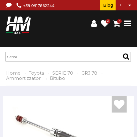
Blog
+39 0917862244
0
0
Home
Toyota
SERIE 70
GRJ 78
Ammortizzatori
Bitubo