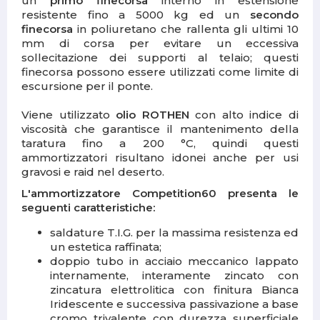
un
primo finecorsa
interno in estensione
resistente fino a 5000 kg ed un
secondo
finecorsa
in poliuretano che rallenta gli ultimi 10
mm di corsa per evitare un eccessiva
sollecitazione dei supporti al telaio; questi
finecorsa possono essere utilizzati come limite di
escursione per il ponte.
Viene utilizzato
olio ROTHEN
con alto indice di
viscosità che garantisce il mantenimento della
taratura fino a 200 °C, quindi questi
ammortizzatori risultano idonei anche per usi
gravosi e raid nel deserto.
L'ammortizzatore Competition60 presenta le
seguenti caratteristiche:
saldature T.I.G. per la massima resistenza ed
un estetica raffinata;
doppio tubo in acciaio meccanico lappato
internamente, interamente zincato con
zincatura elettrolitica con finitura Bianca
Iridescente e successiva passivazione a base
cromo trivalente con durezza superficiale