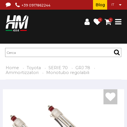
Blog
+39 0917862244
0
0
Home
Toyota
SERIE 70
GRJ 78
Ammortizzatori
Monotubo regolabili