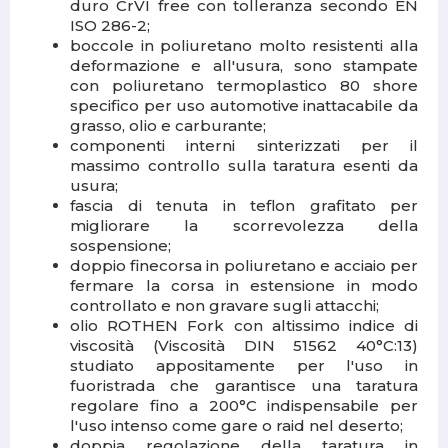
duro CrVI free con tolleranza secondo EN
ISO 286-2;
boccole in poliuretano molto resistenti alla
deformazione e all'usura, sono stampate
con poliuretano termoplastico 80 shore
specifico per uso automotive inattacabile da
grasso, olio e carburante;
componenti interni sinterizzati per il
massimo controllo sulla taratura esenti da
usura;
fascia di tenuta in teflon grafitato per
migliorare la scorrevolezza della
sospensione;
doppio finecorsa in poliuretano e acciaio per
fermare la corsa in estensione in modo
controllato e non gravare sugli attacchi;
olio ROTHEN Fork con altissimo indice di
viscosità (Viscosità DIN 51562 40°C:13)
studiato appositamente per l'uso in
fuoristrada che garantisce una taratura
regolare fino a 200°C indispensabile per
l'uso intenso come gare o raid nel deserto;
doppia regolazione della taratura in