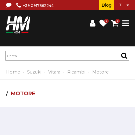
Blog
+39 0917862244
0
0
Home
Suzuki
Vitara
Ricambi
Motore
MOTORE