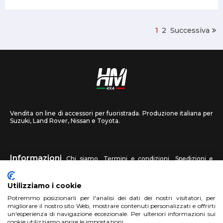
1
2
Successiva
Vendita on line di accessori per fuoristrada. Produzione italiana per
Suzuki, Land Rover, Nissan e Toyota.
Informazioni
Chi siamo
Termini e condizioni
Spedizioni e
recessi
Privacy
Contattaci
Utilizziamo i cookie
HM4X4
Potremmo posizionarli per l'analisi dei dati dei nostri visitatori, per
FAQ
Centri assistenza
Invia una foto
migliorare il nostro sito Web, mostrare contenuti personalizzati e offrirti
un'esperienza di navigazione eccezionale. Per ulteriori informazioni sui
cookie utilizziamo aprire le impostazioni.