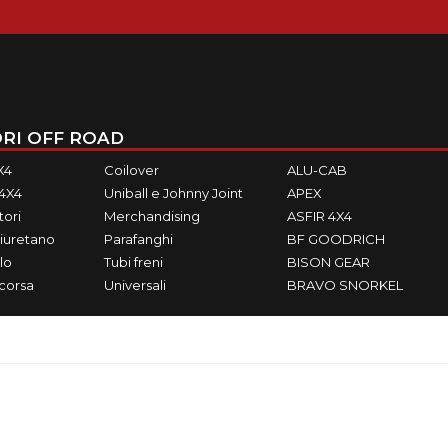
RI OFF ROAD
X4
Coilover
ALU-CAB
M4X4
Uniball e Johnny Joint
APEX
ori
Merchandising
ASFIR 4X4
iuretano
Parafanghi
BF GOODRICH
lo
Tubi freni
BISON GEAR
ecorsa
Universali
BRAVO SNORKEL