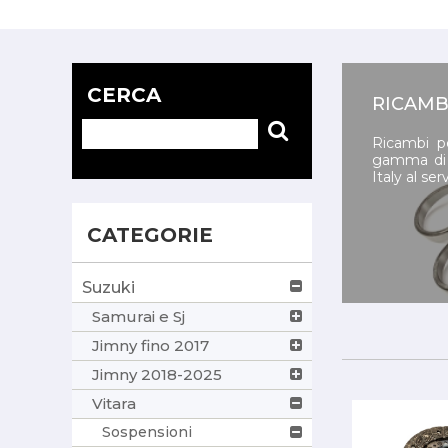
CERCA
RICAMBI
Ricambi pe
gamma di p
Italy al se
CATEGORIE
Suzuki
Samurai e Sj
Jimny fino 2017
Jimny 2018-2025
Vitara
Sospensioni