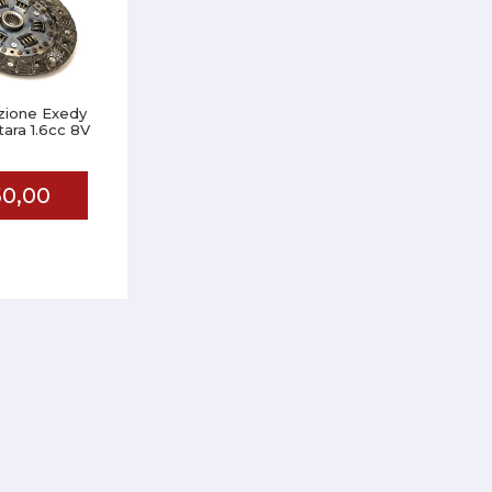
izione Exedy
tara 1.6cc 8V
0,00