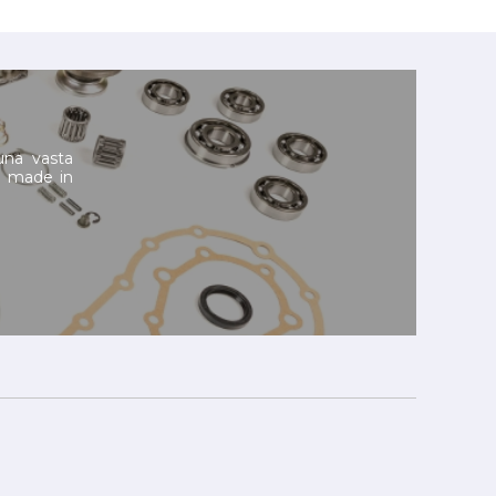
una vasta
Il made in