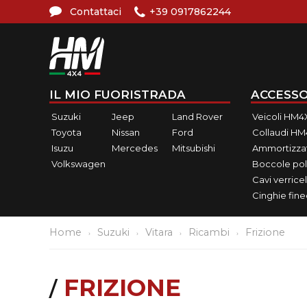
Contattaci
+39 0917862244
IL MIO FUORISTRADA
ACCESSO
Suzuki
Jeep
Land Rover
Veicoli HM4
Toyota
Nissan
Ford
Collaudi H
Isuzu
Mercedes
Mitsubishi
Ammortizzat
Volkswagen
Boccole pol
Cavi verricel
Cinghie fin
Home
Suzuki
Vitara
Ricambi
Frizione
FRIZIONE