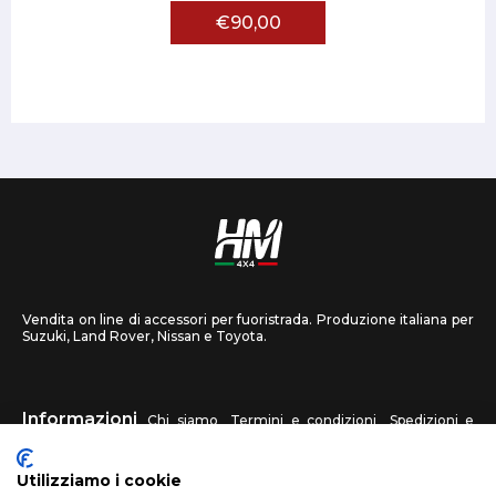
€90,00
Vendita on line di accessori per fuoristrada. Produzione italiana per
Suzuki, Land Rover, Nissan e Toyota.
Informazioni
Chi siamo
Termini e condizioni
Spedizioni e
recessi
Privacy
Contattaci
Utilizziamo i cookie