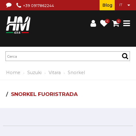
Blog
+39 0917862244
0
0
Home
Suzuki
Vitara
Snorkel
SNORKEL FUORISTRADA