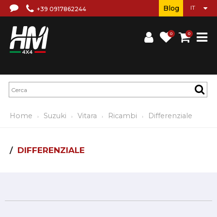
Blog
+39 0917862244
0
0
Home
Suzuki
Vitara
Ricambi
Differenziale
DIFFERENZIALE