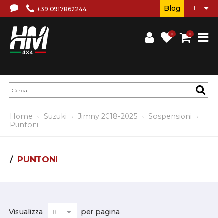
Blog
+39 0917862244
0
0
Home
Suzuki
Jimny 2018-2025
Sospensioni
Puntoni
PUNTONI
Visualizza
per pagina