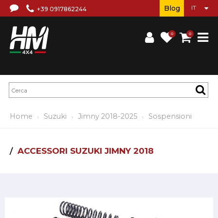
Blog
+39 0917862244
0
0
Home
Suzuki
Jimny 2018-2025
Sospensioni
ACCESSORI SUZUKI JIMNY 2018